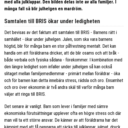
med alla julklappar. Den bilden delas inte av alla familjer. I
många fall så blir julhelgen en mardröm.
Samtalen till BRIS ökar under ledigheten
Det bevisas av det faktum att samtalen till BRIS - Barnens rätt i
samhället - ökar under julhelgen. Julen, som ska vara barnens
högtid, blir för många barn en stor påfrestning mentalt. Det kan
handla om att föräldrarna dricker, att de blir osams och att bråk -
både verbala och fysiska sådana - förekommer. I kombination med
den längre ledighet som infaller under julhelgen så kan också
slitaget mellan familjemedlemmar - primärt mellan föräldrar - öka
och för barnen kan detta innebära stress, rädsla och oro. Ensamhet
och oro över ekonomin är två andra skäl till varför många barn
väljer att ringa till BRIS.
Det senare är vanligt. Barn som lever i familjer med sämre
ekonomiska förutsättningar upplever ofta en högre stress och där
man vill ta ett större ansvar. De känner av att föräldrarna har det
kämpigt med att få pengarna att räcka till julklappar, julmat, dryck