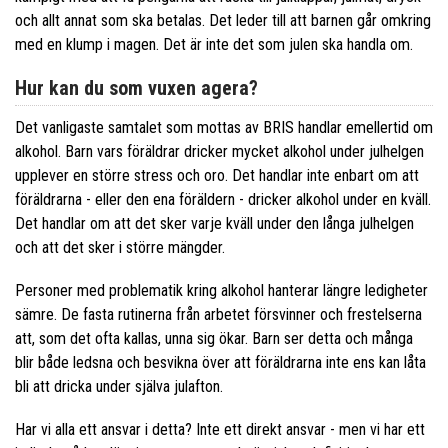
och allt annat som ska betalas. Det leder till att barnen går omkring
med en klump i magen. Det är inte det som julen ska handla om.
Hur kan du som vuxen agera?
Det vanligaste samtalet som mottas av BRIS handlar emellertid om
alkohol. Barn vars föräldrar dricker mycket alkohol under julhelgen
upplever en större stress och oro. Det handlar inte enbart om att
föräldrarna - eller den ena föräldern - dricker alkohol under en kväll.
Det handlar om att det sker varje kväll under den långa julhelgen
och att det sker i större mängder.
Personer med problematik kring alkohol hanterar längre ledigheter
sämre. De fasta rutinerna från arbetet försvinner och frestelserna
att, som det ofta kallas, unna sig ökar. Barn ser detta och många
blir både ledsna och besvikna över att föräldrarna inte ens kan låta
bli att dricka under själva julafton.
Har vi alla ett ansvar i detta? Inte ett direkt ansvar - men vi har ett