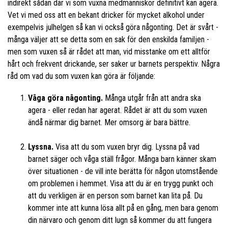
indirekt sådan där vi som vuxna medmänniskor definitivt kan agera.
Vet vi med oss att en bekant dricker för mycket alkohol under
exempelvis julhelgen så kan vi också göra någonting. Det är svårt -
många väljer att se detta som en sak för den enskilda familjen -
men som vuxen så är rådet att man, vid misstanke om ett alltför
hårt och frekvent drickande, ser saker ur barnets perspektiv. Några
råd om vad du som vuxen kan göra är följande:
Våga göra någonting.
Många utgår från att andra ska
agera - eller redan har agerat. Rådet är att du som vuxen
ändå närmar dig barnet. Mer omsorg är bara bättre.
Lyssna.
Visa att du som vuxen bryr dig. Lyssna på vad
barnet säger och våga ställ frågor. Många barn känner skam
över situationen - de vill inte berätta för någon utomstående
om problemen i hemmet. Visa att du är en trygg punkt och
att du verkligen är en person som barnet kan lita på. Du
kommer inte att kunna lösa allt på en gång, men bara genom
din närvaro och genom ditt lugn så kommer du att fungera