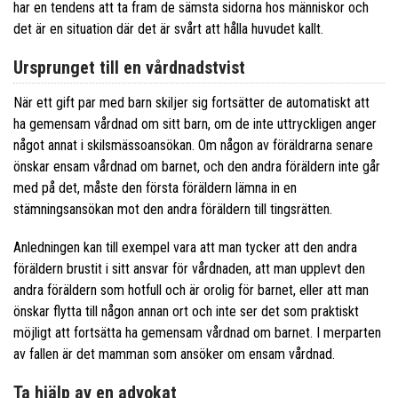
har en tendens att ta fram de sämsta sidorna hos människor och
det är en situation där det är svårt att hålla huvudet kallt.
Ursprunget till en vårdnadstvist
När ett gift par med barn skiljer sig fortsätter de automatiskt att
ha gemensam vårdnad om sitt barn, om de inte uttryckligen anger
något annat i skilsmässoansökan. Om någon av föräldrarna senare
önskar ensam vårdnad om barnet, och den andra föräldern inte går
med på det, måste den första föräldern lämna in en
stämningsansökan mot den andra föräldern till tingsrätten.
Anledningen kan till exempel vara att man tycker att den andra
föräldern brustit i sitt ansvar för vårdnaden, att man upplevt den
andra föräldern som hotfull och är orolig för barnet, eller att man
önskar flytta till någon annan ort och inte ser det som praktiskt
möjligt att fortsätta ha gemensam vårdnad om barnet. I merparten
av fallen är det mamman som ansöker om ensam vårdnad.
Ta hjälp av en advokat