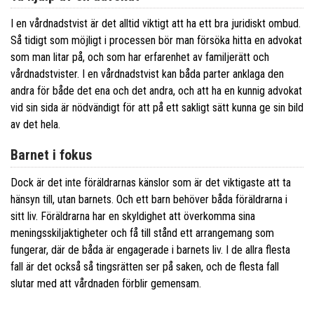
I en vårdnadstvist är det alltid viktigt att ha ett bra juridiskt ombud.
Så tidigt som möjligt i processen bör man försöka hitta en advokat
som man litar på, och som har erfarenhet av familjerätt och
vårdnadstvister. I en vårdnadstvist kan båda parter anklaga den
andra för både det ena och det andra, och att ha en kunnig advokat
vid sin sida är nödvändigt för att på ett sakligt sätt kunna ge sin bild
av det hela.
Barnet i fokus
Dock är det inte föräldrarnas känslor som är det viktigaste att ta
hänsyn till, utan barnets. Och ett barn behöver båda föräldrarna i
sitt liv. Föräldrarna har en skyldighet att överkomma sina
meningsskiljaktigheter och få till stånd ett arrangemang som
fungerar, där de båda är engagerade i barnets liv. I de allra flesta
fall är det också så tingsrätten ser på saken, och de flesta fall
slutar med att vårdnaden förblir gemensam.