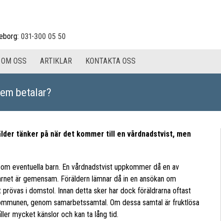
eborg:
031-300 05 50
OM OSS
ARTIKLAR
KONTAKTA OSS
vem betalar?
lder tänker på när det kommer till en vårdnadstvist, men
d om eventuella barn. En vårdnadstvist uppkommer då en av
v barnet är gemensam. Föräldern lämnar då in en ansökan om
 prövas i domstol. Innan detta sker har dock föräldrarna oftast
os kommunen, genom samarbetssamtal. Om dessa samtal är fruktlösa
åller mycket känslor och kan ta lång tid.