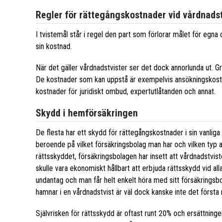
Regler för rättegångskostnader vid vårdnadst
I tvistemål står i regel den part som förlorar målet för egna
sin kostnad.
När det gäller vårdnadstvister ser det dock annorlunda ut. G
De kostnader som kan uppstå är exempelvis ansökningskostn
kostnader för juridiskt ombud, expertutlåtanden och annat.
Skydd i hemförsäkringen
De flesta har ett skydd för rättegångskostnader i sin vanliga 
beroende på vilket försäkringsbolag man har och vilken typ 
rättsskyddet, försäkringsbolagen har insett att vårdnadstvist
skulle vara ekonomiskt hållbart att erbjuda rättsskydd vid all
undantag och man får helt enkelt höra med sitt försäkrings
hamnar i en vårdnadstvist är väl dock kanske inte det först
Självrisken för rättsskydd är oftast runt 20% och ersättning