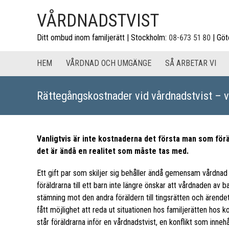
VÅRDNADSTVIST
Ditt ombud inom familjerätt | Stockholm:
08-673 51 80
| Göt
HEM
VÅRDNAD OCH UMGÄNGE
SÅ ARBETAR VI
Rättegångskostnader vid vårdnadstvist – 
Vanligtvis är inte kostnaderna det första man som förä
det är ändå en realitet som måste tas med.
Ett gift par som skiljer sig behåller ändå gemensam vårdna
föräldrarna till ett barn inte längre önskar att vårdnaden a
stämning mot den andra föräldern till tingsrätten och ärendet
fått möjlighet att reda ut situationen hos familjerätten h
står föräldrarna inför en vårdnadstvist, en konflikt som inneh