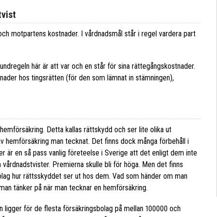
vist
 och motpartens kostnader. I vårdnadsmål står i regel vardera part
rundregeln här är att
var och en står för sina rättegångskostnader
.
ader hos tingsrätten (för den som lämnat in stämningen),
hemförsäkring. Detta kallas rättskydd och ser lite olika ut
av hemförsäkring man tecknat. Det finns dock många förbehåll i
er är en så pass vanlig företeelse i Sverige att det enligt dem inte
a vårdnadstvister. Premierna skulle bli för höga. Men det finns
bolag hur rättsskyddet ser ut hos dem. Vad som händer om man
a man tänker på när man tecknar en hemförsäkring.
en ligger för de flesta försäkringsbolag på mellan 100000 och