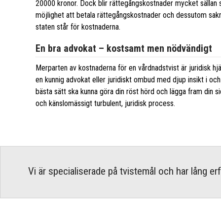
20000 kronor. Dock blir rättegångskostnader mycket sällan s
möjlighet att betala rättegångskostnader och dessutom sakna
staten står för kostnaderna.
En bra advokat – kostsamt men nödvändigt
Merparten av kostnaderna för en vårdnadstvist är juridisk hj
en kunnig advokat eller juridiskt ombud med djup insikt i och
bästa sätt ska kunna göra din röst hörd och lägga fram din si
och känslomässigt turbulent, juridisk process.
Vi är specialiserade på tvistemål och har lång e