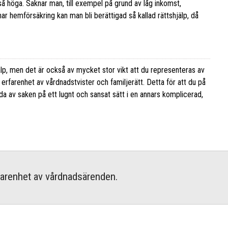
å höga. Saknar man, till exempel på grund av låg inkomst,
r hemförsäkring kan man bli berättigad så kallad rättshjälp, då
älp, men det är också av mycket stor vikt att du representeras av
 erfarenhet av vårdnadstvister och familjerätt. Detta för att du på
da av saken på ett lugnt och sansat sätt i en annars komplicerad,
rfarenhet av vårdnadsärenden.