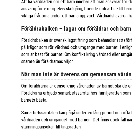
Att ha vårdnaden om ett barn innebär att man ansvarar för de
ansvarig för exempelvis skolgång, boende och att se till barne
viktiga frågorna under ett barns uppväxt. Vårdnadshavaren har
Föräldrabalken – lagar om föräldrar och barn
Föräldrabalken är svensk lagstiftning som behandlar rättsförh
på frågor som rör vårdnad och umgänge med barnet. I enlighe
som är bäst för barnet. Om konflikt kring vårdnad eller umgän
snarare än föräldrarnas viljor.
När man inte är överens om gemensam vårdn
Om föräldrarna är oense kring vårdnaden av barnet ska de en
Föräldrarna erbjuds samarbetssamtal hos familjerätten som f
barnets bästa.
Samarbetssamtalen kan pågå under en lång period och ofta 
vårdnaden och umgänget med barnen. Det finns dock fall när 
stämningsansökan till tingsrätten.