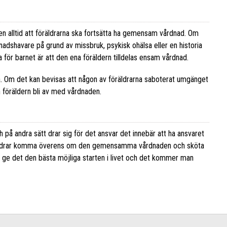
en alltid att föräldrarna ska fortsätta ha gemensam vårdnad. Om
nadshavare på grund av missbruk, psykisk ohälsa eller en historia
ör barnet är att den ena föräldern tilldelas ensam vårdnad.
ta. Om det kan bevisas att någon av föräldrarna
saboterat umgänget
en föräldern bli av med vårdnaden.
på andra sätt drar sig för det ansvar det innebär att ha ansvaret
föräldrar komma överens om den gemensamma vårdnaden och sköta
att ge det den bästa möjliga starten i livet och det kommer man