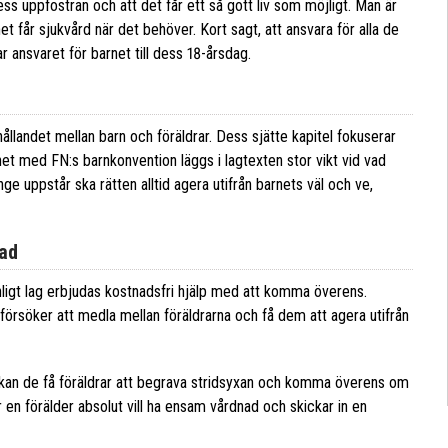
ss uppfostran och att det får ett så gott liv som möjligt. Man är
t får sjukvård när det behöver. Kort sagt, att ansvara för alla de
 ansvaret för barnet till dess 18-årsdag.
ållandet mellan barn och föräldrar. Dess sjätte kapitel fokuserar
t med FN:s barnkonvention läggs i lagtexten stor vikt vid vad
ge uppstår ska rätten alltid agera utifrån barnets väl och ve,
ad
ligt lag erbjudas kostnadsfri hjälp med att komma överens.
örsöker att medla mellan föräldrarna och få dem att agera utifrån
kan de få föräldrar att begrava stridsyxan och komma överens om
en förälder absolut vill ha ensam vårdnad och skickar in en