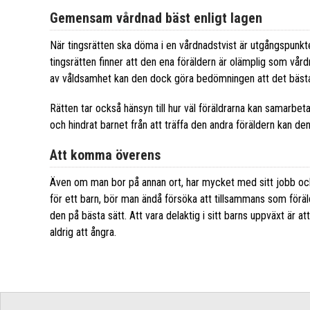
Gemensam vårdnad bäst enligt lagen
När tingsrätten ska döma i en vårdnadstvist är utgångspunkt
tingsrätten finner att den ena föräldern är olämplig som vård
av våldsamhet kan den dock göra bedömningen att det bästa f
Rätten tar också hänsyn till hur väl föräldrarna kan samarbe
och hindrat barnet från att träffa den andra föräldern kan d
Att komma överens
Även om man bor på annan ort, har mycket med sitt jobb och 
för ett barn, bör man ändå försöka att tillsammans som 
den på bästa sätt. Att vara delaktig i sitt barns uppväxt är 
aldrig att ångra.